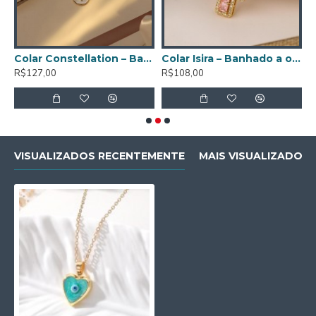
 – Banhado a ouro de 18K
Colar Constellation – Banhado a ouro de 18K
Colar Isira – Banhado a ouro de 18K
R$127,00
R$108,00
R
VISUALIZADOS RECENTEMENTE
MAIS VISUALIZADOS