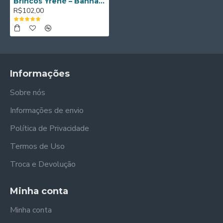
Brincos Yrené – Banhados a Ouro de 18K
R$102,00
Informações
Sobre nós
Informações de envio
Política de Privacidade
Termos de Uso
Troca e Devolução
Minha conta
Minha conta