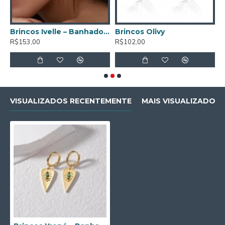
uro de 18K
Brincos Ivelle – Banhados a Ouro de 18K
Brincos Olivy
R$153,00
R$102,00
R
VISUALIZADOS RECENTEMENTE
MAIS VISUALIZADOS