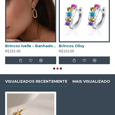
uro de 18K
Brincos Ivelle – Banhados a Ouro de 18K
Brincos Olivy
R$153,00
R$102,00
R
VISUALIZADOS RECENTEMENTE
MAIS VISUALIZADOS