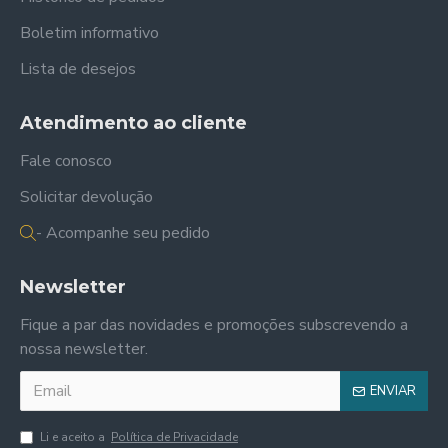
Boletim informativo
Lista de desejos
Atendimento ao cliente
Fale conosco
Solicitar devolução
- Acompanhe seu pedido
Newsletter
Fique a par das novidades e promoções subscrevendo a
nossa newsletter.
ENVIAR
Li e aceito a
Política de Privacidade