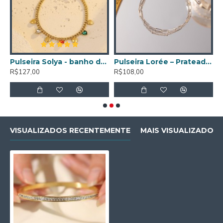
 ouro 18K
Pulseira Solya - banho de ouro 18K
Pulseira Lorée – Prateado e Dourado
R$127,00
R$108,00
R
VISUALIZADOS RECENTEMENTE
MAIS VISUALIZADOS