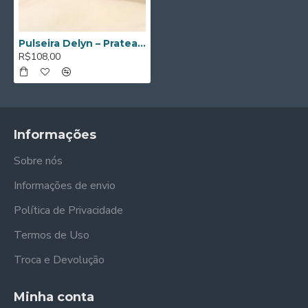
Pulseira Delyn – Prateado, Dourado e Dourado rosé
R$108,00
Informações
Sobre nós
Informações de envio
Política de Privacidade
Termos de Uso
Troca e Devolução
Minha conta