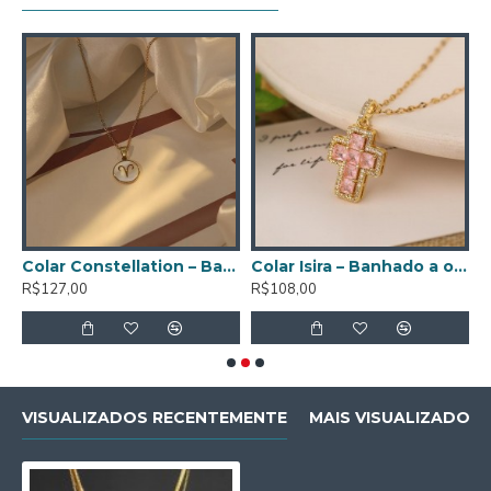
 – Banhado a ouro de 18K
Colar Constellation – Banhado a ouro de 18K
Colar Isira – Banhado a ouro de 18K
C
R$127,00
R$108,00
R
VISUALIZADOS RECENTEMENTE
MAIS VISUALIZADOS