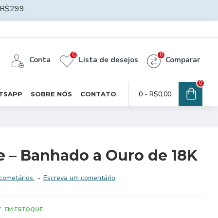
R$299.
0
0
Conta
Lista de desejos
Comparar
0
0 - R$0,00
TSAPP
SOBRE NÓS
CONTATO
e – Banhado a Ouro de 18K
cometários.
-
Escreva um comentário
EM ESTOQUE