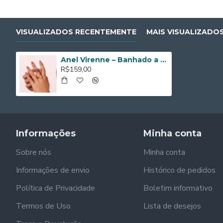
VISUALIZADOS RECENTEMENTE
MAIS VISUALIZADO
Anel Virenne – Banhado a Ouro de 18K
R$159,00
Informações
Minha conta
Sobre nós
Minha conta
Informações de envio
Histórico de pedidos
Política de Privacidade
Boletim informativo
Termos de Uso
Lista de desejos