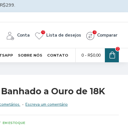
R$299.
0
0
Conta
Lista de desejos
Comparar
0
0 - R$0,00
TSAPP
SOBRE NÓS
CONTATO
– Banhado a Ouro de 18K
cometários.
-
Escreva um comentário
EM ESTOQUE