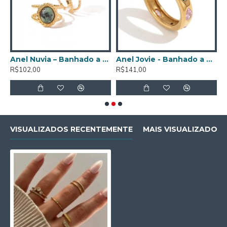
Anel Nuvia – Banhado a Ouro de 18K
Anel Jovie - Banhado a Ouro de 18K
A
R$102,00
R$141,00
R
VISUALIZADOS RECENTEMENTE
MAIS VISUALIZADOS