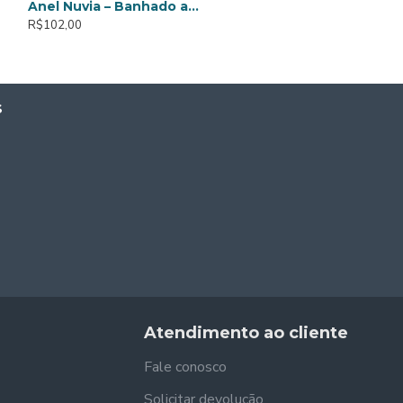
Anel Nuvia – Banhado a Ouro de 18K
Anel Jovie - Banhado a Ouro de 18K
R$102,00
R$141,00
S
Atendimento ao cliente
Fale conosco
Solicitar devolução