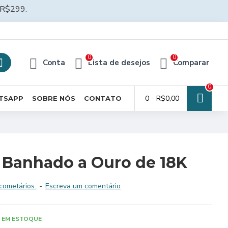
R$299.
0
0
Conta
Lista de desejos
Comparar
0
0 - R$0,00
TSAPP
SOBRE NÓS
CONTATO
– Banhado a Ouro de 18K
cometários.
-
Escreva um comentário
EM ESTOQUE