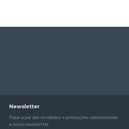
R$102,00
Anel Kalya - Banhado a Ouro de 18K
R$159,00
Newsletter
Fique a par das novidades e promoções subscrevendo
a nossa newsletter.