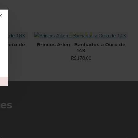
 a Ouro de
Brincos Arlen - Banhados a Ouro de
14K
R$178,00
tes