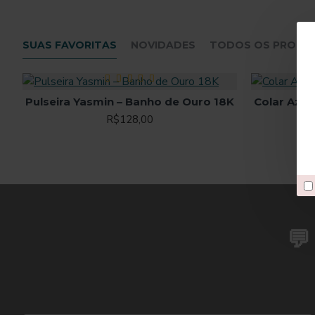
SUAS FAVORITAS
NOVIDADES
TODOS OS PRODU
Pulseira Yasmin – Banho de Ouro 18K
Colar Azur
R$128,00
💬