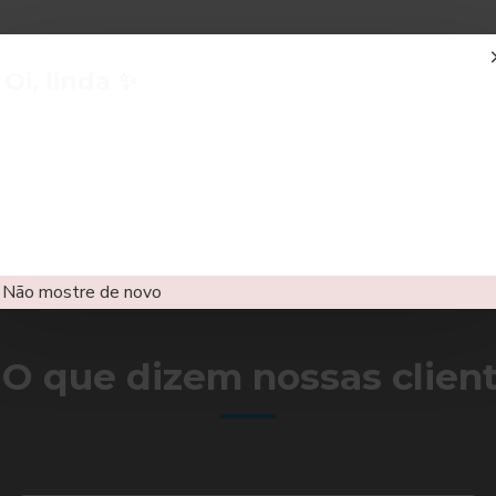
TOS
Oi, linda ✨
Bem-vinda.
a – Banhado a ouro de 18K
Brincos Elina – Banhados
Use AMIADE10 e garanta 10% OFF 💎.
18K
R$127,00
R$114,00
Se joga — você merece 💖
Não mostre de novo
 O que dizem nossas clien